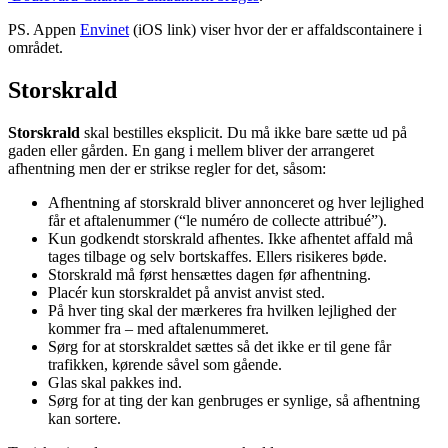
PS. Appen
Envinet
(iOS link) viser hvor der er affaldscontainere i
området.
Storskrald
Storskrald
skal bestilles eksplicit. Du må ikke bare sætte ud på
gaden eller gården. En gang i mellem bliver der arrangeret
afhentning men der er strikse regler for det, såsom:
Afhentning af storskrald bliver annonceret og hver lejlighed
får et aftalenummer (“le numéro de collecte attribué”).
Kun godkendt storskrald afhentes. Ikke afhentet affald må
tages tilbage og selv bortskaffes. Ellers risikeres bøde.
Storskrald må først hensættes dagen før afhentning.
Placér kun storskraldet på anvist anvist sted.
På hver ting skal der mærkeres fra hvilken lejlighed der
kommer fra – med aftalenummeret.
Sørg for at storskraldet sættes så det ikke er til gene får
trafikken, kørende såvel som gående.
Glas skal pakkes ind.
Sørg for at ting der kan genbruges er synlige, så afhentning
kan sortere.