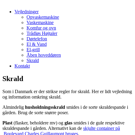
Vejledninger
Opvaskemaskine
Vaskemaskine
Komfur og ovn
Trådløs Højtaler
Dørtelefon
El & Vand
El-grill
Åben hoveddøren
Skrald
Kontakt
Skrald
Som i Danmark er der strikse regler for skrald. Her er lidt vejledning
og information omkring skrald.
Almindelig
husholdningsskrald
smides i de sorte skraldespande i
gården. Brug de sorte snørre poser.
Plast
(flasker, beholdere mv) og
glas
smides i de gule respektive
skraldespande i gården. Alternativt kan de
skjulte container på
Boulevard Charles Guillaumont bruges
.