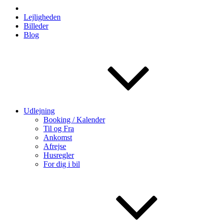
Lejligheden
Billeder
Blog
Udlejning
Booking / Kalender
Til og Fra
Ankomst
Afrejse
Husregler
For dig i bil