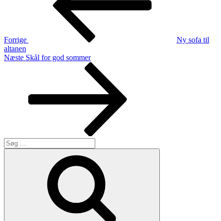
Forrige
Ny sofa til
altanen
Næste
Næste
Skål for god sommer
indlæg
Søg
efter:
Søg