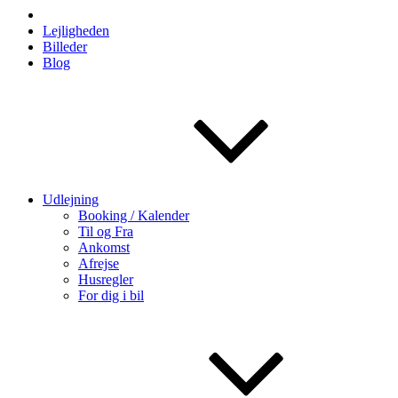
Lejligheden
Billeder
Blog
Udlejning
Booking / Kalender
Til og Fra
Ankomst
Afrejse
Husregler
For dig i bil