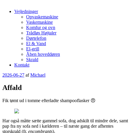
Vejledninger
Opvaskemaskine
Vaskemaskine
Komfur og ovn
Trådløs Højtaler
Dørtelefon
El & Vand
El-grill
Åben hoveddøren
Skrald
Kontakt
Udgivet
2026-06-27
af
Michael
den
Affald
Fik tømt ud i tomme efterladte shampooflasker 😠
Har også måtte sætte gammel sofa, dog adskilt til mindre dele, samt
pap fra ny sofa ned i kælderen – til næste gang der afhentes
storskrald (fr.
encombrants
).