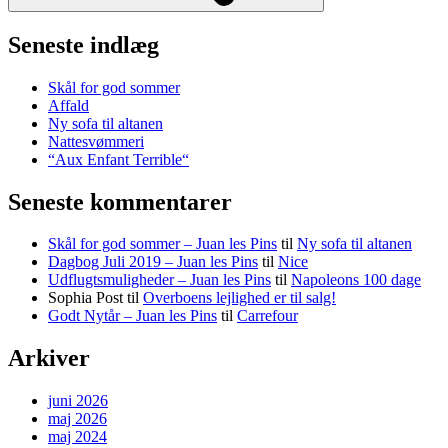
Seneste indlæg
Skål for god sommer
Affald
Ny sofa til altanen
Nattesvømmeri
“Aux Enfant Terrible“
Seneste kommentarer
Skål for god sommer – Juan les Pins
til
Ny sofa til altanen
Dagbog Juli 2019 – Juan les Pins
til
Nice
Udflugtsmuligheder – Juan les Pins
til
Napoleons 100 dage
Sophia Post
til
Overboens lejlighed er til salg!
Godt Nytår – Juan les Pins
til
Carrefour
Arkiver
juni 2026
maj 2026
maj 2024