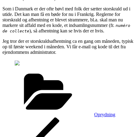
Som i Danmark er der ofte bøvl med folk der sætter storskrald ud i
utide. Det kan man få en bøde for nu i Frankrig. Reglerne for
storskrald og afhentning er blevet strammere, bl.a. skal man nu
markere sit affald med en kode, et indsamlingsnummer (fr.
numéro
), så afhentning kan se hvis der er hvis.
de collecte
Jeg tror der er storskraldsafhentning ca en gang om måneden, typisk
op til første weekend i måneden. Vi får e-mail og kode til det fra
ejendommens administrator.
Kategorier
Oprydning
Indlægsnavigation
Forrige
indlæg