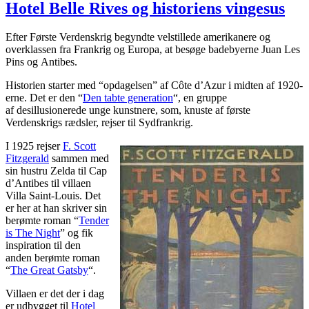
Hotel Belle Rives og historiens vingesus
Efter Første Verdenskrig begyndte velstillede amerikanere og
overklassen fra Frankrig og Europa, at besøge badebyerne Juan Les
Pins og Antibes.
Historien starter med “opdagelsen” af Côte d’Azur i midten af 1920-
erne. Det er den “
Den tabte generation
“, en gruppe
af desillusionerede unge kunstnere, som, knuste af første
Verdenskrigs rædsler, rejser til Sydfrankrig.
I 1925 rejser
F. Scott
Fitzgerald
sammen med
sin hustru Zelda til Cap
d’Antibes til villaen
Villa Saint-Louis. Det
er her at han skriver sin
berømte roman “
Tender
is The Night
” og fik
inspiration til den
anden berømte roman
“
The Great Gatsby
“.
Villaen er det der i dag
er udbygget til
Hotel