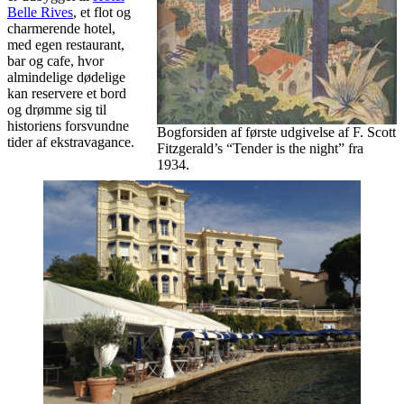
Belle Rives
, et flot og
charmerende hotel,
med egen restaurant,
bar og cafe, hvor
almindelige dødelige
kan reservere et bord
og drømme sig til
historiens forsvundne
Bogforsiden af første udgivelse af F. Scott
tider af ekstravagance.
Fitzgerald’s “Tender is the night” fra
1934.