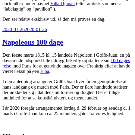
cocktailbar under navnet
Villa Djunah
(efter arabisk sammensat
“fabelagtig” og “pavillon” ).
Den ser relativ eksklusiv ud, så den må prøves en dag.
Udgivet
2020-01-26
2020-01-26
den
Napoleons 100 dage
Den første marts 1815 kl. 15 landede Napoleon i Golfe-Juan, en på
daværende tidspunkt lille udmyg fiskerby og startede sin
100 dages
rejse
mod Paris for at genvinde magten over Frankrig efter at havde
været i eksil på øen
Elba
.
I den anledning arrangerer Golfe-Juan hvert år en genopførelse af
hans landgang og march mod Paris. Der er flere hundrede statister
der udklæder sig i datidens uniformer og dragter. Der er tillige
mulighed for at se kunsthåndværk og meget andet.
I år 2020 foregår arrangementet lørdag d. 29 februar og søndag d. 1.
marts i Golfe-Juan kun ca. 25 minutters gåtur fra vores lejlighed.