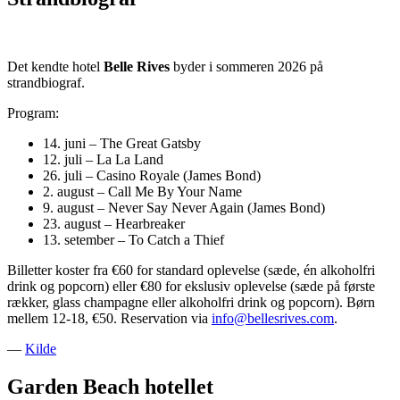
Det kendte hotel
Belle Rives
byder i sommeren 2026 på
strandbiograf.
Program:
14. juni – The Great Gatsby
12. juli – La La Land
26. juli – Casino Royale (James Bond)
2. august – Call Me By Your Name
9. august – Never Say Never Again (James Bond)
23. august – Hearbreaker
13. setember – To Catch a Thief
Billetter koster fra €60 for standard oplevelse (sæde, én alkoholfri
drink og popcorn) eller €80 for ekslusiv oplevelse (sæde på første
rækker, glass champagne eller alkoholfri drink og popcorn). Børn
mellem 12-18, €50. Reservation via
info@bellesrives.com
.
—
Kilde
Garden Beach hotellet