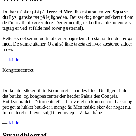
Du har måske spist på
Terre et Mer
, fiskestauranten ved
Square
du Lys
, ganske tæt på lejligheden. Det ser dog noget usikkert ud om
de får lov til at køre videre. Der er nemlig risiko for at det udendørs
tagtag er ved at falde ned (over gæsterne!).
Rettelse: det ser nu ud til at der er bagsiden af restauranten den er gal
med. De gamle altaner. Og altså ikke tagetaget hvor gæsterne sidder
u der.
—
Kilde
Kongresscentret
Du kender sikkert til turistkontoret i Juan les Pins. Det ligger inde i
det butiks- og kongresscenter der hedder Palais des Congrès.
Butiksområdet – “storcenteret” – har været en kommerciel fiasko og
præget at lukket butikker i mange år. Men måske sker der noget nu,
for centeret er blevet solgt til en ny ejer. Vi kan håbe.
—
Kilde
Strandbiograf