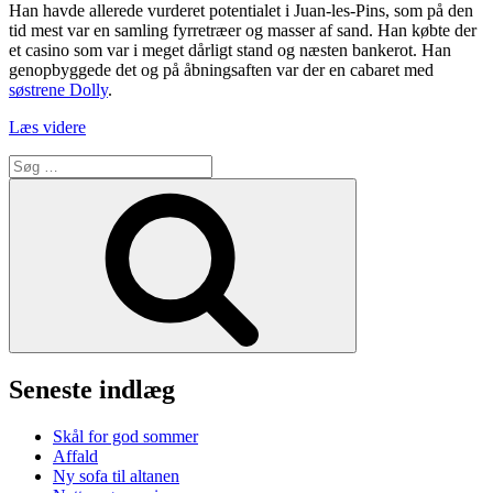
Han havde allerede vurderet potentialet i Juan-les-Pins, som på den
tid mest var en samling fyrretræer og masser af sand. Han købte der
et casino som var i meget dårligt stand og næsten bankerot. Han
genopbyggede det og på åbningsaften var der en cabaret med
søstrene Dolly
.
“Juan
Læs videre
les
Søg
Pins
efter:
opdages”
Søg
Seneste indlæg
Skål for god sommer
Affald
Ny sofa til altanen