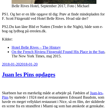
Belle Rives Hotel, September 2017, Foto | Michael
PS1. Og her er en lille opgave til dig: Prøv at finde mindepladen for
F. Scott Fitzgerald ved Hotel Belle Rives. Hvad står der?
PS2.Du kan låne Blid er Natten (Tender is the Night), både som e-
bog og lydbog på ereolen.dk.
Kilder:
Hotel Belle Rives – The History
On the French Riviera Fitzgerald Found His Place in the Sun
,
The New York Times, maj 2015.
Udgivet
2018-01-20
2018-01-20
den
Juan les Pins opdages
Skæbnen har en mærkelig måde at arbejde på. Fødslen af
​​Juan-les-
Pins
by startede i 1924 med at restauratøren Edouard Baudoin, som
havde en meget vellykket restaurant i Nice, så en film, der skildrede
en scene fra en strandfest i Miami og som han ønskede at genskabe.