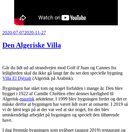
Udgivet
2020-07-07
2020-11-27
den
Den Algeriske Villa
Går du lidt ud ad strandvejen mod Golf d’Juan og Cannes fra
lejligheden skal du ikke gå langt før du ser den specielle bygning
Villa El Djézaïr
(Algerisk på Arabisk).
Bygningen har stået tom og noget forfalden i mange år. Den blev
bygget i 1922 af Camille Chrétien efter dennes kærlighed til
Algerisk-
maurisk
arkitektur. I 1999 blev bygningen fredet og det er
måske derfor at bygningen har været lidt svær at omsætte. I 2019 så
vi de først tegn på at der var ved at ske noget, for der blev
umiskendeligt arbejdet på bygningen og specielt den tilhørende
have.
I dag fremstår bygningen som nyåbnet (august 2019) restaurant og