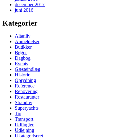
december 2017
juni 2016
Kategorier
Altanliv
Anmeldelser
Butikker
Bøger
Dagbog
Events
Gæsteindlæg
Historie
Oprydning
Reference
Renovering
Restauranter
Strandliv
Superyachts
Tip
Transport
Udflugter
Udlejning
Ukategoriseret