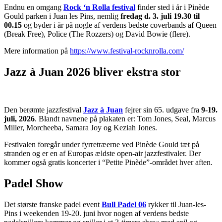
Endnu en omgang
Rock ‘n Rolla festival
finder sted i år i Pinède
Gould parken i Juan les Pins, nemlig
fredag d. 3. juli 19.30 til
00.15
og byder i år på nogle af verdens bedste coverbands af Queen
(Break Free), Police (The Rozzers) og David Bowie (flere).
Mere information på
https://www.festival-rocknrolla.com/
Jazz à Juan 2026 bliver ekstra stor
Den berømte jazzfestival
Jazz à Juan
fejrer sin 65. udgave fra
9-19.
juli, 2026
. Blandt navnene på plakaten er: Tom Jones, Seal, Marcus
Miller, Morcheeba, Samara Joy og Keziah Jones.
Festivalen foregår under fyrretræerne ved Pinède Gould tæt på
stranden og er en af Europas ældste open-air jazzfestivaler. Der
kommer også gratis koncerter i “Petite Pinède”-området hver aften.
Padel Show
Det største franske padel event
Bull Padel 06
rykker til Juan-les-
Pins i weekenden 19-20. juni hvor nogen af verdens bedste