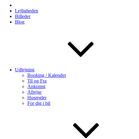
Lejligheden
Billeder
Blog
Udlejning
Booking / Kalender
Til og Fra
Ankomst
Afrejse
Husregler
For dig i bil