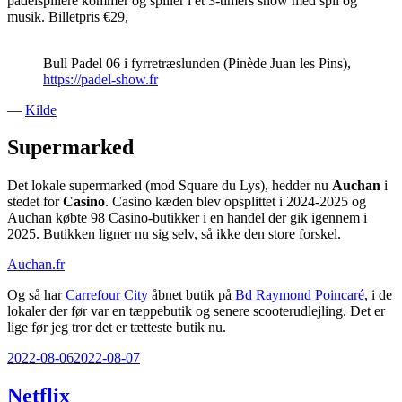
padelspillere kommer og spiller i et 3-timers show med spil og
musik. Billetpris €29,
Bull Padel 06 i fyrretræslunden (Pinède Juan les Pins),
https://padel-show.fr
—
Kilde
Supermarked
Det lokale supermarked (mod Square du Lys), hedder nu
Auchan
i
stedet for
Casino
. Casino kæden blev opsplittet i 2024-2025 og
Auchan købte 98 Casino-butikker i en handel der gik igennem i
2025. Butikken ligner nu sig selv, så ikke den store forskel.
Auchan.fr
Og så har
Carrefour City
åbnet butik på
Bd Raymond Poincaré
, i de
lokaler der før var en tæppebutik og senere scooterudlejling. Det er
lige før jeg tror det er tætteste butik nu.
Udgivet
2022-08-06
2022-08-07
den
Netflix