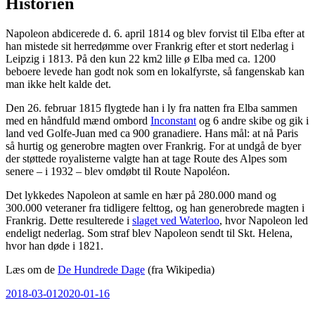
Historien
Napoleon abdicerede d. 6. april 1814 og blev forvist til Elba efter at
han mistede sit herredømme over Frankrig efter et stort nederlag i
Leipzig i 1813. På den kun 22 km2 lille ø Elba med ca. 1200
beboere levede han godt nok som en lokalfyrste, så fangenskab kan
man ikke helt kalde det.
Den 26. februar 1815 flygtede han i ly fra natten fra Elba sammen
med en håndfuld mænd ombord
Inconstant
og 6 andre skibe og gik i
land ved Golfe-Juan med ca 900 granadiere. Hans mål: at nå Paris
så hurtig og generobre magten over Frankrig. For at undgå de byer
der støttede royalisterne valgte han at tage Route des Alpes som
senere – i 1932 – blev omdøbt til Route Napoléon.
Det lykkedes Napoleon at samle en hær på 280.000 mand og
300.000 veteraner fra tidligere felttog, og han generobrede magten i
Frankrig. Dette resulterede i
slaget ved Waterloo
, hvor Napoleon led
endeligt nederlag. Som straf blev Napoleon sendt til Skt. Helena,
hvor han døde i 1821.
Læs om de
De Hundrede Dage
(fra Wikipedia)
Udgivet
2018-03-01
2020-01-16
den