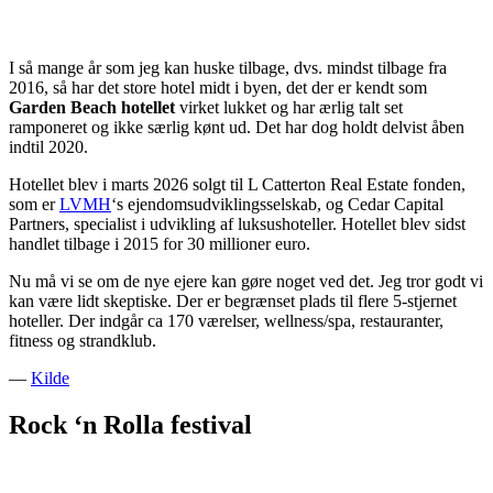
I så mange år som jeg kan huske tilbage, dvs. mindst tilbage fra
2016, så har det store hotel midt i byen, det der er kendt som
Garden Beach hotellet
virket lukket og har ærlig talt set
ramponeret og ikke særlig kønt ud. Det har dog holdt delvist åben
indtil 2020.
Hotellet blev i marts 2026 solgt til L Catterton Real Estate fonden,
som er
LVMH
‘s ejendomsudviklingsselskab, og Cedar Capital
Partners, specialist i udvikling af luksushoteller. Hotellet blev sidst
handlet tilbage i 2015 for 30 millioner euro.
Nu må vi se om de nye ejere kan gøre noget ved det. Jeg tror godt vi
kan være lidt skeptiske. Der er begrænset plads til flere 5-stjernet
hoteller. Der indgår ca 170 værelser, wellness/spa, restauranter,
fitness og strandklub.
—
Kilde
Rock ‘n Rolla festival