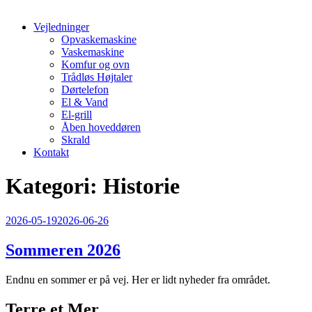
Vejledninger
Opvaskemaskine
Vaskemaskine
Komfur og ovn
Trådløs Højtaler
Dørtelefon
El & Vand
El-grill
Åben hoveddøren
Skrald
Kontakt
Kategori:
Historie
Udgivet
2026-05-19
2026-06-26
den
Sommeren 2026
Endnu en sommer er på vej. Her er lidt nyheder fra området.
Terre et Mer