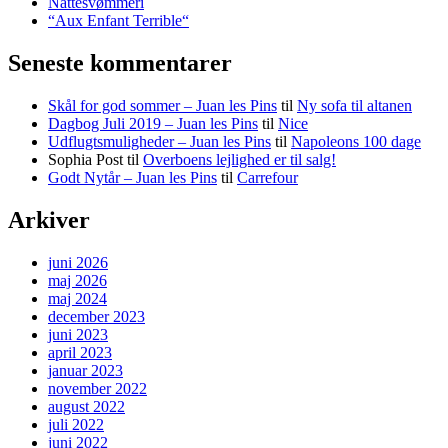
Nattesvømmeri
“Aux Enfant Terrible“
Seneste kommentarer
Skål for god sommer – Juan les Pins
til
Ny sofa til altanen
Dagbog Juli 2019 – Juan les Pins
til
Nice
Udflugtsmuligheder – Juan les Pins
til
Napoleons 100 dage
Sophia Post
til
Overboens lejlighed er til salg!
Godt Nytår – Juan les Pins
til
Carrefour
Arkiver
juni 2026
maj 2026
maj 2024
december 2023
juni 2023
april 2023
januar 2023
november 2022
august 2022
juli 2022
juni 2022