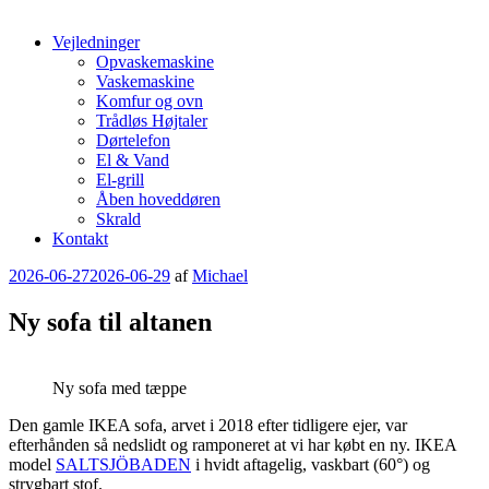
Vejledninger
Opvaskemaskine
Vaskemaskine
Komfur og ovn
Trådløs Højtaler
Dørtelefon
El & Vand
El-grill
Åben hoveddøren
Skrald
Kontakt
Udgivet
2026-06-27
2026-06-29
af
Michael
den
Ny sofa til altanen
Ny sofa med tæppe
Den gamle IKEA sofa, arvet i 2018 efter tidligere ejer, var
efterhånden så nedslidt og ramponeret at vi har købt en ny. IKEA
model
SALTSJÖBADEN
i hvidt aftagelig, vaskbart (60°) og
strygbart stof.