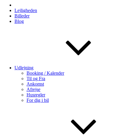
Lejligheden
Billeder
Blog
Udlejning
Booking / Kalender
Til og Fra
Ankomst
Afrejse
Husregler
For dig i bil