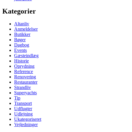
Kategorier
Altanliv
Anmeldelser
Butikker
Bøger
Dagbog
Events
Gæsteindlæg
Historie
Oprydning
Reference
Renovering
Restauranter
Strandliv
Superyachts
Tip
Transport
Udflugter
Udlejning
Ukategoriseret
Vejledninger