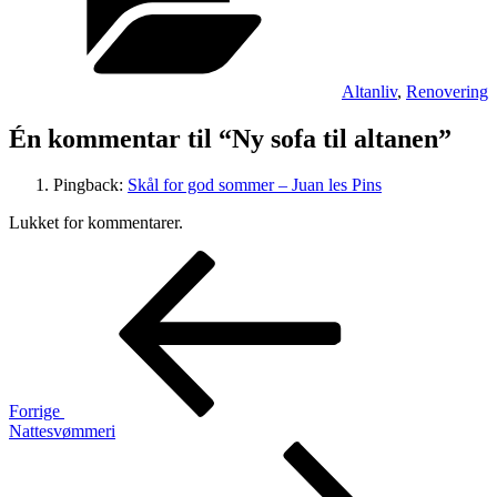
Altanliv
,
Renovering
Én kommentar til “Ny sofa til altanen”
Pingback:
Skål for god sommer – Juan les Pins
Lukket for kommentarer.
Indlægsnavigation
Forrige
indlæg
Forrige
Nattesvømmeri
Næste
indlæg