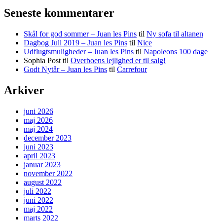
Seneste kommentarer
Skål for god sommer – Juan les Pins
til
Ny sofa til altanen
Dagbog Juli 2019 – Juan les Pins
til
Nice
Udflugtsmuligheder – Juan les Pins
til
Napoleons 100 dage
Sophia Post
til
Overboens lejlighed er til salg!
Godt Nytår – Juan les Pins
til
Carrefour
Arkiver
juni 2026
maj 2026
maj 2024
december 2023
juni 2023
april 2023
januar 2023
november 2022
august 2022
juli 2022
juni 2022
maj 2022
marts 2022