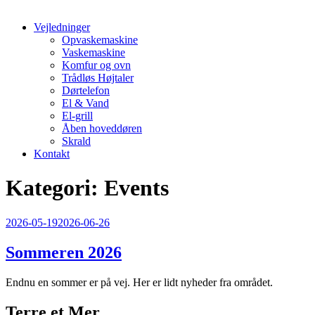
Vejledninger
Opvaskemaskine
Vaskemaskine
Komfur og ovn
Trådløs Højtaler
Dørtelefon
El & Vand
El-grill
Åben hoveddøren
Skrald
Kontakt
Kategori:
Events
Udgivet
2026-05-19
2026-06-26
den
Sommeren 2026
Endnu en sommer er på vej. Her er lidt nyheder fra området.
Terre et Mer