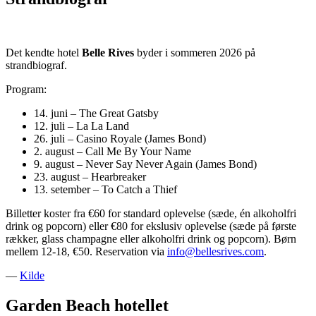
Det kendte hotel
Belle Rives
byder i sommeren 2026 på
strandbiograf.
Program:
14. juni – The Great Gatsby
12. juli – La La Land
26. juli – Casino Royale (James Bond)
2. august – Call Me By Your Name
9. august – Never Say Never Again (James Bond)
23. august – Hearbreaker
13. setember – To Catch a Thief
Billetter koster fra €60 for standard oplevelse (sæde, én alkoholfri
drink og popcorn) eller €80 for ekslusiv oplevelse (sæde på første
rækker, glass champagne eller alkoholfri drink og popcorn). Børn
mellem 12-18, €50. Reservation via
info@bellesrives.com
.
—
Kilde
Garden Beach hotellet