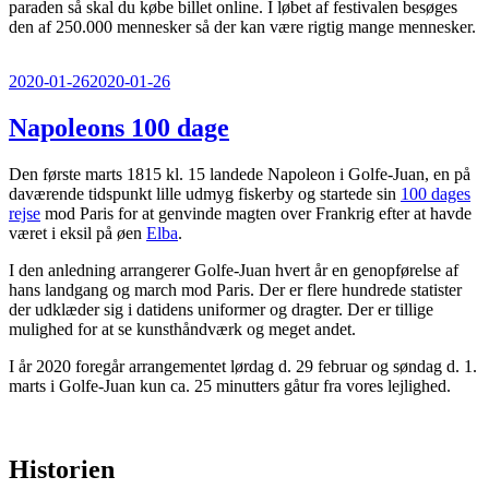
paraden så skal du købe billet online. I løbet af festivalen besøges
den af 250.000 mennesker så der kan være rigtig mange mennesker.
Udgivet
2020-01-26
2020-01-26
den
Napoleons 100 dage
Den første marts 1815 kl. 15 landede Napoleon i Golfe-Juan, en på
daværende tidspunkt lille udmyg fiskerby og startede sin
100 dages
rejse
mod Paris for at genvinde magten over Frankrig efter at havde
været i eksil på øen
Elba
.
I den anledning arrangerer Golfe-Juan hvert år en genopførelse af
hans landgang og march mod Paris. Der er flere hundrede statister
der udklæder sig i datidens uniformer og dragter. Der er tillige
mulighed for at se kunsthåndværk og meget andet.
I år 2020 foregår arrangementet lørdag d. 29 februar og søndag d. 1.
marts i Golfe-Juan kun ca. 25 minutters gåtur fra vores lejlighed.
Historien