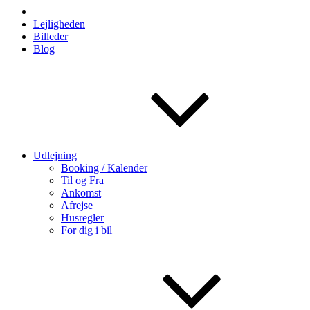
Lejligheden
Billeder
Blog
Udlejning
Booking / Kalender
Til og Fra
Ankomst
Afrejse
Husregler
For dig i bil