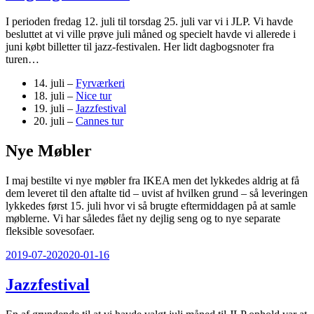
I perioden fredag 12. juli til torsdag 25. juli var vi i JLP. Vi havde
besluttet at vi ville prøve juli måned og specielt havde vi allerede i
juni købt billetter til jazz-festivalen. Her lidt dagbogsnoter fra
turen…
14. juli –
Fyrværkeri
18. juli –
Nice tur
19. juli –
Jazzfestival
20. juli –
Cannes tur
Nye Møbler
I maj bestilte vi nye møbler fra IKEA men det lykkedes aldrig at få
dem leveret til den aftalte tid – uvist af hvilken grund – så leveringen
lykkedes først 15. juli hvor vi så brugte eftermiddagen på at samle
møblerne. Vi har således fået ny dejlig seng og to nye separate
fleksible sovesofaer.
Udgivet
2019-07-20
2020-01-16
den
Jazzfestival