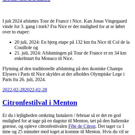
I juli 2024 afsluttes Tour de France i Nice. Kan Jonas Vingegaard
vinde for 3. gang i træk? Fra Nice er der mulighed for at se løbet
over to etaper:
20 juli, 2024: En bjerg etape på 132 km fra Nice til Col de la
Couillole og
21. juli, 2024: Afslutningen på Tour de France er en 34 km
enkeltstart fra Monaco til Nice.
Flytning af den traditionelle afslutning på den ikoniske Champs
Elysees i Paris til Nice skyldes at der afholdes Olympiske Lege i
Paris fra 26. juli, 2024.
Udgivet
2022-02-28
2022-02-28
den
Citronfestilval i Menton
Er du i lejligheden omkring fastalavn / februar så er det en god
mulighed for at tage på en dagstur til Menton, tæt på den Italienske
grænse, og opleve citronfestivalen
Fête de Citron
. Det tager ca 1
time og 25 minutter med toget at komme til Menton. Hvis du vil se