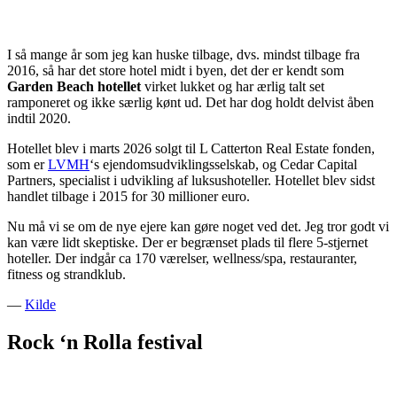
I så mange år som jeg kan huske tilbage, dvs. mindst tilbage fra
2016, så har det store hotel midt i byen, det der er kendt som
Garden Beach hotellet
virket lukket og har ærlig talt set
ramponeret og ikke særlig kønt ud. Det har dog holdt delvist åben
indtil 2020.
Hotellet blev i marts 2026 solgt til L Catterton Real Estate fonden,
som er
LVMH
‘s ejendomsudviklingsselskab, og Cedar Capital
Partners, specialist i udvikling af luksushoteller. Hotellet blev sidst
handlet tilbage i 2015 for 30 millioner euro.
Nu må vi se om de nye ejere kan gøre noget ved det. Jeg tror godt vi
kan være lidt skeptiske. Der er begrænset plads til flere 5-stjernet
hoteller. Der indgår ca 170 værelser, wellness/spa, restauranter,
fitness og strandklub.
—
Kilde
Rock ‘n Rolla festival