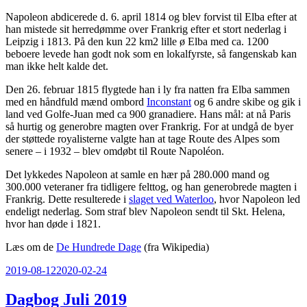
Napoleon abdicerede d. 6. april 1814 og blev forvist til Elba efter at
han mistede sit herredømme over Frankrig efter et stort nederlag i
Leipzig i 1813. På den kun 22 km2 lille ø Elba med ca. 1200
beboere levede han godt nok som en lokalfyrste, så fangenskab kan
man ikke helt kalde det.
Den 26. februar 1815 flygtede han i ly fra natten fra Elba sammen
med en håndfuld mænd ombord
Inconstant
og 6 andre skibe og gik i
land ved Golfe-Juan med ca 900 granadiere. Hans mål: at nå Paris
så hurtig og generobre magten over Frankrig. For at undgå de byer
der støttede royalisterne valgte han at tage Route des Alpes som
senere – i 1932 – blev omdøbt til Route Napoléon.
Det lykkedes Napoleon at samle en hær på 280.000 mand og
300.000 veteraner fra tidligere felttog, og han generobrede magten i
Frankrig. Dette resulterede i
slaget ved Waterloo
, hvor Napoleon led
endeligt nederlag. Som straf blev Napoleon sendt til Skt. Helena,
hvor han døde i 1821.
Læs om de
De Hundrede Dage
(fra Wikipedia)
Udgivet
2019-08-12
2020-02-24
den
Dagbog Juli 2019