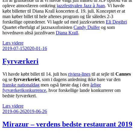
En af grundende til at vi havde valgt juli måned til JLP ophold var at
opleve atmosfæren omkring
jazzfestivalen Jazz à Juan
. Vi havde
købt billetter til Diana Krall koncerten d. 19. juli. Konceptet er at
man køber billet til hele aftenes program og får således 2-3
forskellige optrædener. Vi lagde ud med jazzkvarteten
Eli Degibri
Quartet efterfulgt af jazzsaxofonisten
Candy Dulfer
og som
hovednavn altså jazzdivaen
Diana Krall
.
“Jazzfestival”
Læs videre
Udgivet
2019-07-15
2020-01-16
den
Fyrværkeri
Vi havde købt billet til 14. juli hos
riviera-lines
til at sejle til
Cannes
og se
fyrværkeriet
, som i dagens anledning ikke bare var den
franske nationaldag
men også første dag i den
årlige
fyrværkerikonkurrence
, hvor forskellige lande konkurrerer om
bedste fyrværkeri.
“Fyrværkeri”
Læs videre
Udgivet
2019-06-26
2019-06-26
den
Mirazur – verdens bedste restaurant 2019