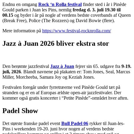
Endnu en omgang
Rock ‘n Rolla festival
finder sted i år i Pinède
Gould parken i Juan les Pins, nemlig
fredag d. 3. juli 19.30 til
00.15
og byder i år på nogle af verdens bedste coverbands af Queen
(Break Free), Police (The Rozzers) og David Bowie (flere).
Mere information på
https://www.festival-rocknrolla.com/
Jazz à Juan 2026 bliver ekstra stor
Den berømte jazzfestival
Jazz à Juan
fejrer sin 65. udgave fra
9-19.
juli, 2026
. Blandt navnene på plakaten er: Tom Jones, Seal, Marcus
Miller, Morcheeba, Samara Joy og Keziah Jones.
Festivalen foregår under fyrretræerne ved Pinède Gould tæt på
stranden og er en af Europas ældste open-air jazzfestivaler. Der
kommer også gratis koncerter i “Petite Pinède”-området hver aften.
Padel Show
Det største franske padel event
Bull Padel 06
rykker til Juan-les-
Pins i weekenden 19-20. juni hvor nogen af verdens bedste