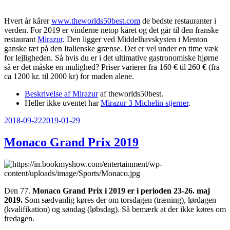
Hvert år kårer
www.theworlds50best.com
de bedste restauranter i
verden. For 2019 er vinderne netop kåret og det går til den franske
restaurant
Mirazur
. Den ligger ved Middelhavskysten i Menton
ganske tæt på den Italienske grænse. Det er vel under en time væk
for lejligheden. Så hvis du er i det ultimative gastronomiske hjørne
så er det måske en mulighed? Priser varierer fra 160 € til 260 € (fra
ca 1200 kr. til 2000 kr) for maden alene.
Beskrivelse af Mirazur
af theworlds50best.
Heller ikke uventet har
Mirazur 3 Michelin stjerner
.
Udgivet
2018-09-22
2019-01-29
den
Monaco Grand Prix 2019
Den 77.
Monaco Grand Prix i 2019 er i perioden 23-26. maj
2019.
Som sædvanlig køres der om torsdagen (træning), lørdagen
(kvalifikation) og søndag (løbsdag). Så bemærk at der ikke køres om
fredagen.