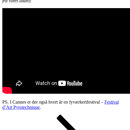
fra vores altan
):
PS. I Cannes er der også hvert år en fyværkerifestival –
Festival
d’Art Pyrotechnique
.
Indlægsinddeling
Side
Side
Næste
side