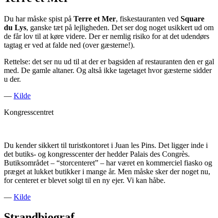
Du har måske spist på
Terre et Mer
, fiskestauranten ved
Square
du Lys
, ganske tæt på lejligheden. Det ser dog noget usikkert ud om
de får lov til at køre videre. Der er nemlig risiko for at det udendørs
tagtag er ved at falde ned (over gæsterne!).
Rettelse: det ser nu ud til at der er bagsiden af restauranten den er gal
med. De gamle altaner. Og altså ikke tagetaget hvor gæsterne sidder
u der.
—
Kilde
Kongresscentret
Du kender sikkert til turistkontoret i Juan les Pins. Det ligger inde i
det butiks- og kongresscenter der hedder Palais des Congrès.
Butiksområdet – “storcenteret” – har været en kommerciel fiasko og
præget at lukket butikker i mange år. Men måske sker der noget nu,
for centeret er blevet solgt til en ny ejer. Vi kan håbe.
—
Kilde
Strandbiograf