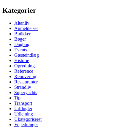
Kategorier
Altanliv
Anmeldelser
Butikker
Bøger
Dagbog
Events
Gæsteindlæg
Historie
Oprydning
Reference
Renovering
Restauranter
Strandliv
Superyachts
Tip
Transport
Udflugter
Udlejning
Ukategoriseret
Vejledninger