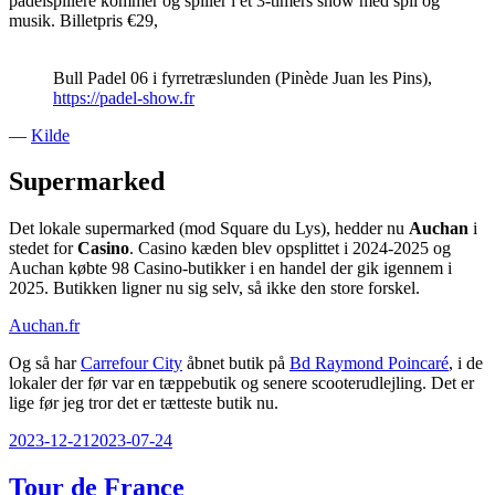
padelspillere kommer og spiller i et 3-timers show med spil og
musik. Billetpris €29,
Bull Padel 06 i fyrretræslunden (Pinède Juan les Pins),
https://padel-show.fr
—
Kilde
Supermarked
Det lokale supermarked (mod Square du Lys), hedder nu
Auchan
i
stedet for
Casino
. Casino kæden blev opsplittet i 2024-2025 og
Auchan købte 98 Casino-butikker i en handel der gik igennem i
2025. Butikken ligner nu sig selv, så ikke den store forskel.
Auchan.fr
Og så har
Carrefour City
åbnet butik på
Bd Raymond Poincaré
, i de
lokaler der før var en tæppebutik og senere scooterudlejling. Det er
lige før jeg tror det er tætteste butik nu.
Udgivet
2023-12-21
2023-07-24
den
Tour de France