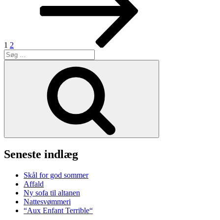
1
2
Søg
efter:
Søg
Seneste indlæg
Skål for god sommer
Affald
Ny sofa til altanen
Nattesvømmeri
“Aux Enfant Terrible“