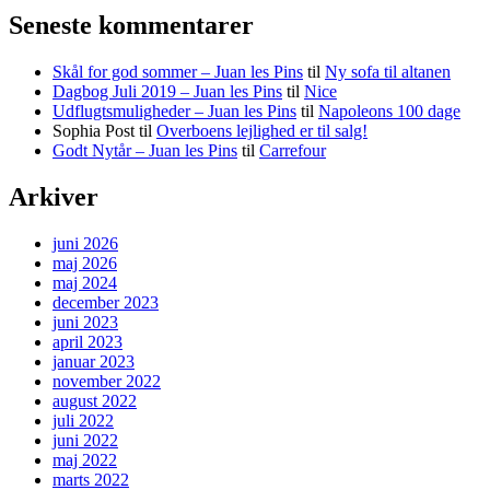
Seneste kommentarer
Skål for god sommer – Juan les Pins
til
Ny sofa til altanen
Dagbog Juli 2019 – Juan les Pins
til
Nice
Udflugtsmuligheder – Juan les Pins
til
Napoleons 100 dage
Sophia Post
til
Overboens lejlighed er til salg!
Godt Nytår – Juan les Pins
til
Carrefour
Arkiver
juni 2026
maj 2026
maj 2024
december 2023
juni 2023
april 2023
januar 2023
november 2022
august 2022
juli 2022
juni 2022
maj 2022
marts 2022