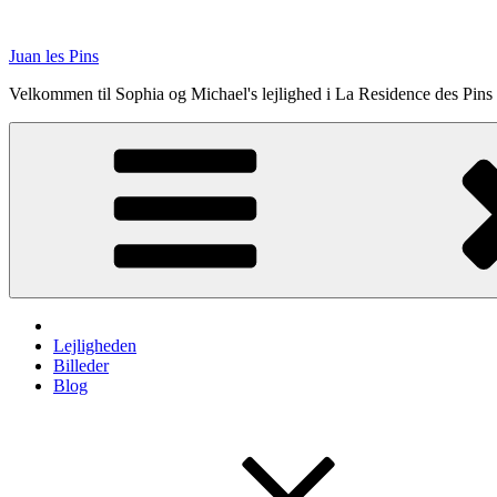
Videre
til
Juan les Pins
indhold
Velkommen til Sophia og Michael's lejlighed i La Residence des Pins
Lejligheden
Billeder
Blog