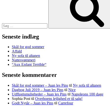
Seneste indlæg
Skål for god sommer
Affald
Ny sofa til altanen
Nattesvømmeri
“Aux Enfant Terrible“
Seneste kommentarer
Skål for god sommer – Juan les Pins
til
Ny sofa til altanen
Dagbog Juli 2019 – Juan les Pins
til
Nice
Udflugtsmuligheder – Juan les Pins
til
Napoleons 100 dage
Sophia Post
til
Overboens lejlighed er til salg!
Godt Nytår – Juan les Pins
til
Carrefour