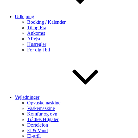
Udlejning
Booking / Kalender
Til og Fra
Ankomst
Afrejse
Husregler
For dig i bil
Vejledninger
Opvaskemaskine
Vaskemaskine
Komfur og ovn
Trådløs Højtaler
Dørtelefon
El & Vand
El-grill