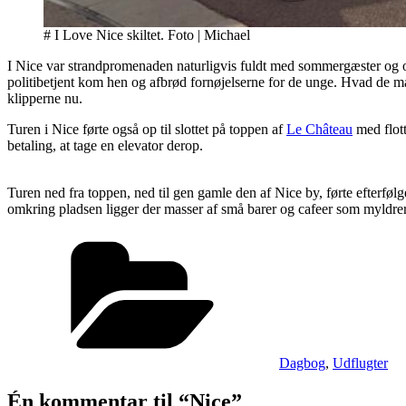
# I Love Nice skiltet. Foto | Michael
I Nice var strandpromenaden naturligvis fuldt med sommergæster og 
politibetjent kom hen og afbrød fornøjelserne for de unge. Hvad de måsk
klipperne nu.
Turen i Nice førte også op til slottet på toppen af
Le Château
med flott
betaling, at tage en elevator derop.
Turen ned fra toppen, ned til gen gamle den af Nice by, førte efterføl
omkring pladsen ligger der masser af små barer og cafeer som myldrer af
Kategorier
Dagbog
,
Udflugter
Én kommentar til “Nice”