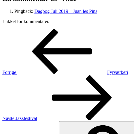
Pingback:
Dagbog Juli 2019 – Juan les Pins
Lukket for kommentarer.
Indlægsnavigation
Forrige
indlæg
Forrige
Fyrværkeri
Næste
indlæg
Næste
Jazzfestival
Søg
efter: