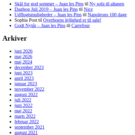
Skål for god sommer – Juan les Pins
til
Ny sofa til altanen
Dagbog Juli 2019 – Juan les Pins
til
Nice
Udflugtsmuligheder – Juan les Pins
til
Napoleons 100 dage
Sophia Post
til
Overboens lejlighed er til salg!
Godt Nytår – Juan les Pins
til
Carrefour
Arkiver
juni 2026
maj 2026
maj 2024
december 2023
juni 2023
april 2023
januar 2023
november 2022
august 2022
juli 2022
juni 2022
maj 2022
marts 2022
februar 2022
september 2021
august 2021