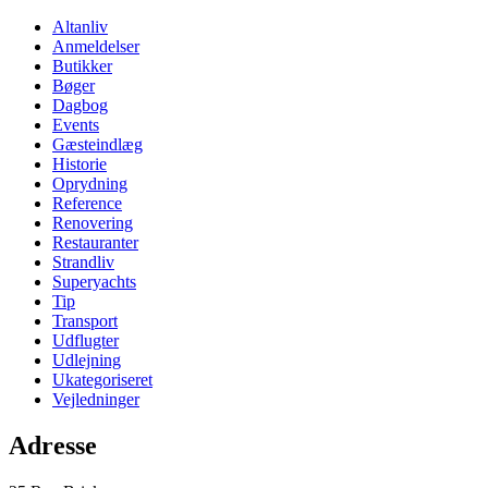
Altanliv
Anmeldelser
Butikker
Bøger
Dagbog
Events
Gæsteindlæg
Historie
Oprydning
Reference
Renovering
Restauranter
Strandliv
Superyachts
Tip
Transport
Udflugter
Udlejning
Ukategoriseret
Vejledninger
Adresse