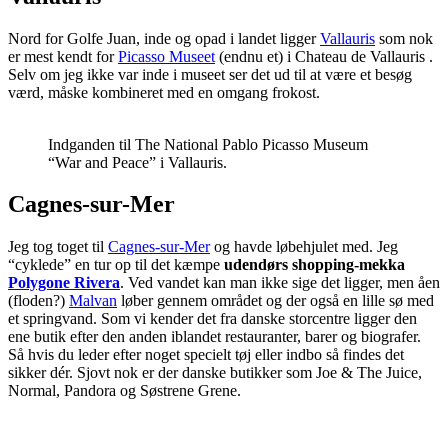
Nord for Golfe Juan, inde og opad i landet ligger
Vallauris
som nok
er mest kendt for
Picasso Museet
(endnu et) i Chateau de Vallauris .
Selv om jeg ikke var inde i museet ser det ud til at være et besøg
værd, måske kombineret med en omgang frokost.
Indganden til The National Pablo Picasso Museum
“War and Peace” i Vallauris.
Cagnes-sur-Mer
Jeg tog toget til
Cagnes-sur-Mer
og havde løbehjulet med. Jeg
“cyklede” en tur op til det kæmpe
udendørs shopping-mekka
Polygone Rivera
. Ved vandet kan man ikke sige det ligger, men åen
(floden?)
Malvan
løber gennem området og der også en lille sø med
et springvand. Som vi kender det fra danske storcentre ligger den
ene butik efter den anden iblandet restauranter, barer og biografer.
Så hvis du leder efter noget specielt tøj eller indbo så findes det
sikker dér. Sjovt nok er der danske butikker som Joe & The Juice,
Normal, Pandora og Søstrene Grene.