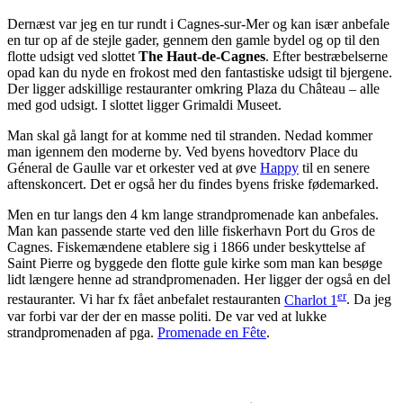
Dernæst var jeg en tur rundt i Cagnes-sur-Mer og kan især anbefale
en tur op af de stejle gader, gennem den gamle bydel og op til den
flotte udsigt ved slottet
The Haut-de-Cagnes
. Efter bestræbelserne
opad kan du nyde en frokost med den fantastiske udsigt til bjergene.
Der ligger adskillige restauranter omkring Plaza du Château – alle
med god udsigt. I slottet ligger Grimaldi Museet.
Man skal gå langt for at komme ned til stranden. Nedad kommer
man igennem den moderne by. Ved byens hovedtorv Place du
Géneral de Gaulle var et orkester ved at øve
Happy
til en senere
aftenskoncert. Det er også her du findes byens friske fødemarked.
Men en tur langs den 4 km lange strandpromenade kan anbefales.
Man kan passende starte ved den lille fiskerhavn Port du Gros de
Cagnes. Fiskemændene etablere sig i 1866 under beskyttelse af
Saint Pierre og byggede den flotte gule kirke som man kan besøge
lidt længere henne ad strandpromenaden. Her ligger der også en del
er
restauranter. Vi har fx fået anbefalet restauranten
Charlot 1
. Da jeg
var forbi var der der en masse politi. De var ved at lukke
strandpromenaden af pga.
Promenade en Fête
.