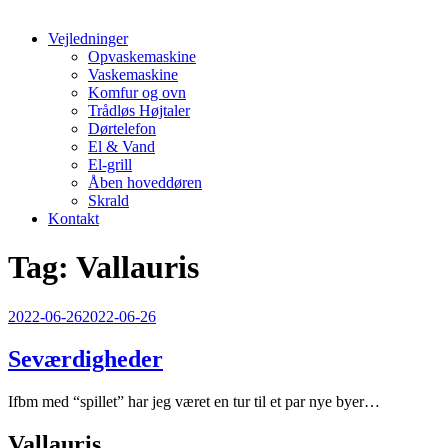
Vejledninger
Opvaskemaskine
Vaskemaskine
Komfur og ovn
Trådløs Højtaler
Dørtelefon
El & Vand
El-grill
Åben hoveddøren
Skrald
Kontakt
Tag:
Vallauris
Udgivet
2022-06-26
2022-06-26
den
Seværdigheder
Ifbm med “spillet” har jeg været en tur til et par nye byer…
Vallauris