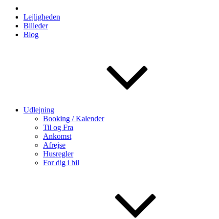
Lejligheden
Billeder
Blog
Udlejning
Booking / Kalender
Til og Fra
Ankomst
Afrejse
Husregler
For dig i bil