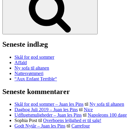
Seneste indlæg
Skål for god sommer
Affald
Ny sofa til altanen
Nattesvømmeri
“Aux Enfant Terrible“
Seneste kommentarer
Skål for god sommer – Juan les Pins
til
Ny sofa til altanen
Dagbog Juli 2019 – Juan les Pins
til
Nice
Udflugtsmuligheder – Juan les Pins
til
Napoleons 100 dage
Sophia Post
til
Overboens lejlighed er til salg!
Godt Nytår – Juan les Pins
til
Carrefour