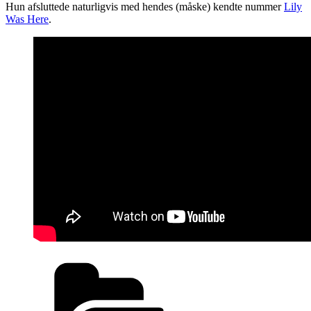
Hun afsluttede naturligvis med hendes (måske) kendte nummer
Lily
Was Here
.
Kategorier