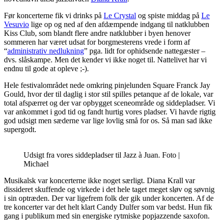
Før koncerterne fik vi drinks på
Le Crystal
og spiste middag på
Le
Vesuvio
lige op og ned af den afdæmpende indgang til natklubben
Kiss Club, som blandt flere andre natklubber i byen henover
sommeren har været udsat for borgmesterens vrede i form af
“
administrativ nedlukning
” pga. lidt for ophidsende nattegæster –
dvs. slåskampe. Men det kender vi ikke noget til. Nattelivet har vi
endnu til gode at opleve ;-).
Hele festivalområdet nede omkring pinjelunden Square Franck Jay
Gould, hvor der til daglig i stor stil spilles petanque af de lokale, var
total afspærret og der var opbygget sceneområde og siddepladser. Vi
var ankommet i god tid og fandt hurtig vores pladser. Vi havde rigtig
god udsigt men sæderne var lige lovlig små for os. Så man sad ikke
supergodt.
Udsigt fra vores siddepladser til Jazz à Juan. Foto |
Michael
Musikalsk var koncerterne ikke noget særligt. Diana Krall var
dissideret skuffende og virkede i det hele taget meget sløv og søvnig
i sin optræden. Der var ligefrem folk der gik under koncerten. Af de
tre koncerter var det helt klart Candy Dulfer som var bedst. Hun fik
gang i publikum med sin energiske rytmiske popjazzende saxofon.