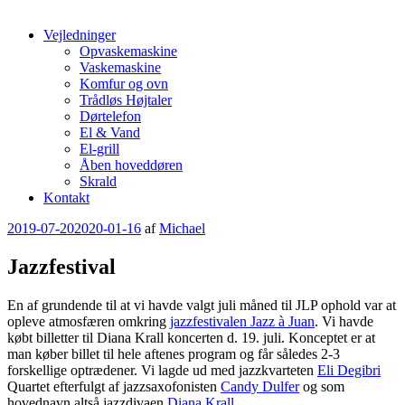
Vejledninger
Opvaskemaskine
Vaskemaskine
Komfur og ovn
Trådløs Højtaler
Dørtelefon
El & Vand
El-grill
Åben hoveddøren
Skrald
Kontakt
Udgivet
2019-07-20
2020-01-16
af
Michael
den
Jazzfestival
En af grundende til at vi havde valgt juli måned til JLP ophold var at
opleve atmosfæren omkring
jazzfestivalen Jazz à Juan
. Vi havde
købt billetter til Diana Krall koncerten d. 19. juli. Konceptet er at
man køber billet til hele aftenes program og får således 2-3
forskellige optrædener. Vi lagde ud med jazzkvarteten
Eli Degibri
Quartet efterfulgt af jazzsaxofonisten
Candy Dulfer
og som
hovednavn altså jazzdivaen
Diana Krall
.