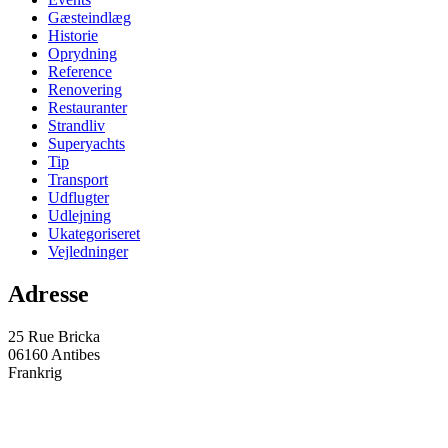
Gæsteindlæg
Historie
Oprydning
Reference
Renovering
Restauranter
Strandliv
Superyachts
Tip
Transport
Udflugter
Udlejning
Ukategoriseret
Vejledninger
Adresse
25 Rue Bricka
06160 Antibes
Frankrig