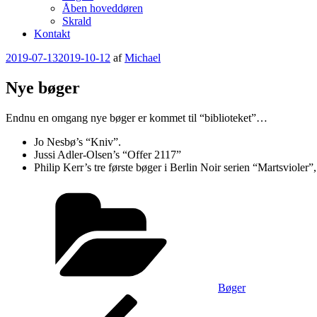
Åben hoveddøren
Skrald
Kontakt
Udgivet
2019-07-13
2019-10-12
af
Michael
den
Nye bøger
Endnu en omgang nye bøger er kommet til “biblioteket”…
Jo Nesbø’s “Kniv”.
Jussi Adler-Olsen’s “Offer 2117”
Philip Kerr’s tre første bøger i Berlin Noir serien “Martsviole
Kategorier
Bøger
Indlægsnavigation
Forrige
indlæg