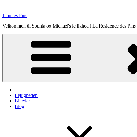
Videre
til
Juan les Pins
indhold
Velkommen til Sophia og Michael's lejlighed i La Residence des Pins
Lejligheden
Billeder
Blog