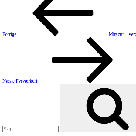
Forrige
Mirazur – ver
Næste
indlæg
Næste
Fyrværkeri
Søg
efter: