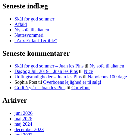
Seneste indlæg
Skål for god sommer
Affald
Ny sofa til altanen
Nattesvømmeri
“Aux Enfant Terrible“
Seneste kommentarer
Skål for god sommer – Juan les Pins
til
Ny sofa til altanen
Dagbog Juli 2019 – Juan les Pins
til
Nice
Udflugtsmuligheder – Juan les Pins
til
Napoleons 100 dage
Sophia Post
til
Overboens lejlighed er til salg!
Godt Nytår – Juan les Pins
til
Carrefour
Arkiver
juni 2026
maj 2026
maj 2024
december 2023
juni 2023