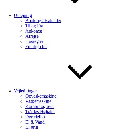
Udlejning
Booking / Kalender
Til og Fra
Ankomst
Afrejse
Husregler
For dig i bil
Vejledninger
Opvaskemaskine
Vaskemaskine
Komfur og ovn
Trådløs Højtaler
Dørtelefon
El & Vand
El-grill