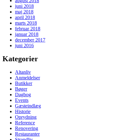
august 2018
juni 2018
maj 2018
april 2018
marts 2018
februar 2018
januar 2018
december 2017
juni 2016
Kategorier
Altanliv
Anmeldelser
Butikker
Bøger
Dagbog
Events
Gæsteindlæg
Historie
Oprydning
Reference
Renovering
Restauranter
Strandliv