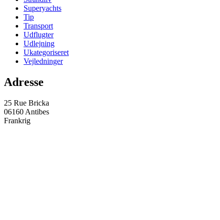
Superyachts
Tip
Transport
Udflugter
Udlejning
Ukategoriseret
Vejledninger
Adresse
25 Rue Bricka
06160 Antibes
Frankrig