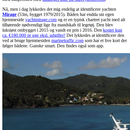
Nå, men i dag lykkedes det mig endelig at identificere yachten
Mirage
(53m, bygget 1979/2015). Båden har endda sin egen
hjemmeside
yachtmirage.com
og er en typisk chartret yacht med alt
tilhørende nødvendigt lige fra mandskab til legetøj. Den blev
luksiøst ombygget i 2015 og vandt en pris i 2016. Den
koster kun
ca. €180.000 pr uge eksl. udgifter!
Det lykkedes at identificere den
ved at bruge hjemmesiden
marinetraffic.com
som har et live kort der
følger bådene. Ganske smart. Den findes også som app.