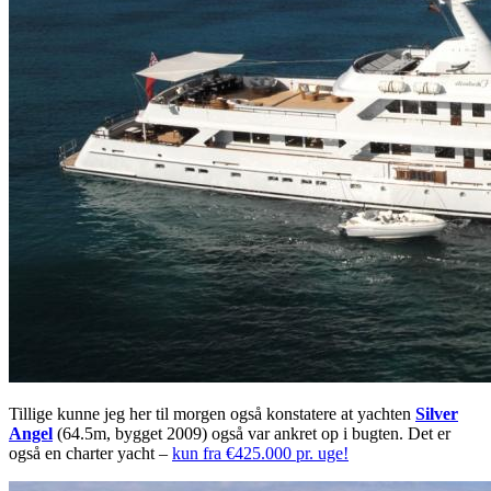
Tillige kunne jeg her til morgen også konstatere at yachten
Silver
Angel
(64.5m, bygget 2009) også var ankret op i bugten. Det er
også en charter yacht –
kun fra €425.000 pr. uge!