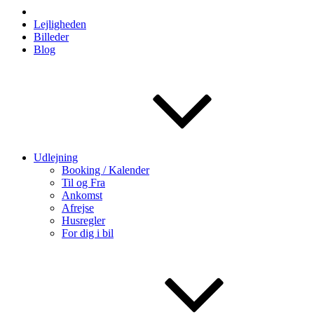
Lejligheden
Billeder
Blog
Udlejning
Booking / Kalender
Til og Fra
Ankomst
Afrejse
Husregler
For dig i bil