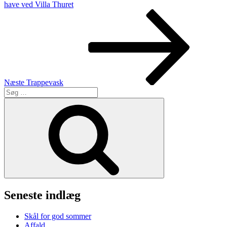
have ved Villa Thuret
Næste
indlæg
Næste
Trappevask
Søg
efter:
Søg
Seneste indlæg
Skål for god sommer
Affald