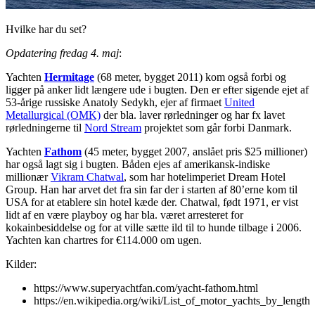
Hvilke har du set?
Opdatering fredag 4. maj
:
Yachten
Hermitage
(68 meter, bygget 2011) kom også forbi og
ligger på anker lidt længere ude i bugten. Den er efter sigende ejet af
53-årige russiske Anatoly Sedykh, ejer af firmaet
United
Metallurgical (OMK)
der bla. laver rørledninger og har fx lavet
rørledningerne til
Nord Stream
projektet som går forbi Danmark.
Yachten
Fathom
(45 meter, bygget 2007, anslået pris $25 millioner)
har også lagt sig i bugten. Båden ejes af amerikansk-indiske
millionær
Vikram Chatwal
, som har hotelimperiet Dream Hotel
Group. Han har arvet det fra sin far der i starten af 80’erne kom til
USA for at etablere sin hotel kæde der. Chatwal, født 1971, er vist
lidt af en være playboy og har bla. været arresteret for
kokainbesiddelse og for at ville sætte ild til to hunde tilbage i 2006.
Yachten kan chartres for €114.000 om ugen.
Kilder:
https://www.superyachtfan.com/yacht-fathom.html
https://en.wikipedia.org/wiki/List_of_motor_yachts_by_length