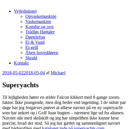
Vejledninger
Opvaskemaskine
Vaskemaskine
Komfur og ovn
Trådløs Højtaler
Dørtelefon
El & Vand
El-grill
Åben hoveddøren
Skrald
Kontakt
Udgivet
2018-05-02
2018-05-04
af
Michael
den
Superyachts
Til lejligheden hører en ældre Falcon kikkert med 8 gange zoom-
faktor. Ikke prangende, men dog bedre end ingenting. I de sidste par
dage har jeg forgæves prøvet at aflæse navnet på en ny superyacht
som har ankret op i Golf Juan bugten – nærmest lige ud fra altanen.
Navnet står med skråskift og jeg har simpelthen ikke kunne læse
præcist, hvad der stod. Så jeg har gættet og sammenlignet navnet
med bådprofilen med
kataloget inde på superyachts.com
.