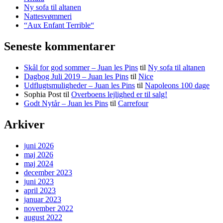
Ny sofa til altanen
Nattesvømmeri
“Aux Enfant Terrible“
Seneste kommentarer
Skål for god sommer – Juan les Pins
til
Ny sofa til altanen
Dagbog Juli 2019 – Juan les Pins
til
Nice
Udflugtsmuligheder – Juan les Pins
til
Napoleons 100 dage
Sophia Post
til
Overboens lejlighed er til salg!
Godt Nytår – Juan les Pins
til
Carrefour
Arkiver
juni 2026
maj 2026
maj 2024
december 2023
juni 2023
april 2023
januar 2023
november 2022
august 2022