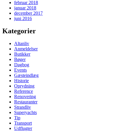
februar 2018
januar 2018
december 2017
juni 2016
Kategorier
Altanliv
Anmeldelser
Butikker
Bøger
Dagbog
Events
Gæsteindlæg
Historie
Oprydning
Reference
Renovering
Restauranter
Strandliv
Superyachts
Tip
Transport
Udflugter