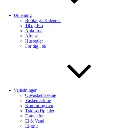
Udlejning
Booking / Kalender
Til og Fra
Ankomst
Afrejse
Husregler
For dig i bil
Vejledninger
Opvaskemaskine
Vaskemaskine
Komfur og ovn
Trådløs Højtaler
Dørtelefon
El & Vand
El-grill