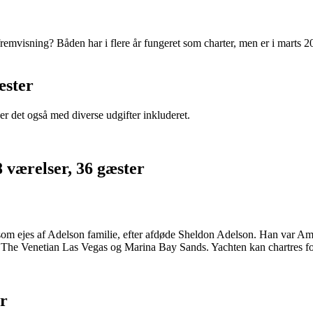
remvisning? Båden har i flere år fungeret som charter, men er i marts 20
æster
r det også med diverse udgifter inkluderet.
8 værelser, 36 gæster
i som ejes af Adelson familie, efter afdøde Sheldon Adelson. Han var 
, The Venetian Las Vegas og Marina Bay Sands. Yachten kan chartres fo
er