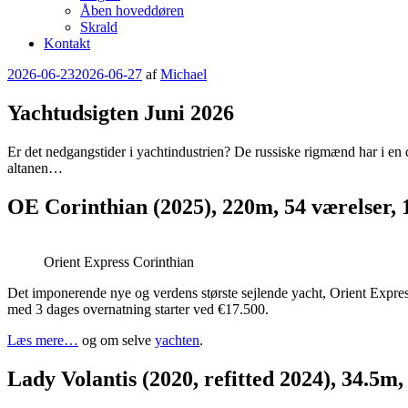
Åben hoveddøren
Skrald
Kontakt
Udgivet
2026-06-23
2026-06-27
af
Michael
den
Yachtudsigten Juni 2026
Er det nedgangstider i yachtindustrien? De russiske rigmænd har i en
altanen…
OE Corinthian (2025), 220m, 54 værelser, 
Orient Express Corinthian
Det imponerende nye og verdens største sejlende yacht, Orient Express
med 3 dages overnatning starter ved €17.500.
Læs mere…
og om selve
yachten
.
Lady Volantis (2020, refitted 2024), 34.5m,