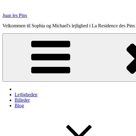
Videre
til
Juan les Pins
indhold
Velkommen til Sophia og Michael's lejlighed i La Residence des Pins
Lejligheden
Billeder
Blog