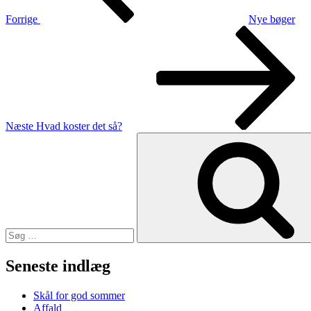
Forrige
Nye bøger
Næste
indlæg
Næste
Hvad koster det så?
Søg
efter:
Seneste indlæg
Skål for god sommer
Affald