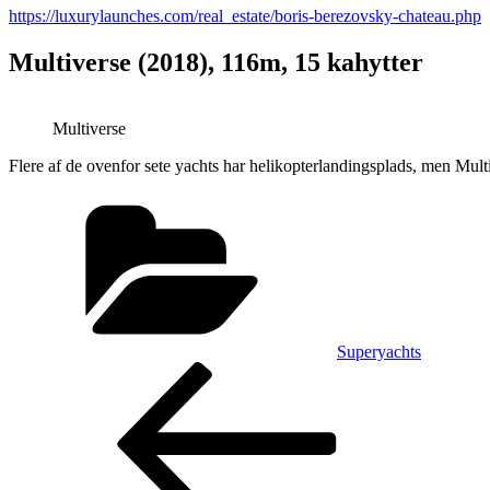
https://luxurylaunches.com/real_estate/boris-berezovsky-chateau.php
Multiverse (2018), 116m, 15 kahytter
Multiverse
Flere af de ovenfor sete yachts har helikopterlandingsplads, men Multi
Kategorier
Superyachts
Indlægsnavigation
Forrige
indlæg